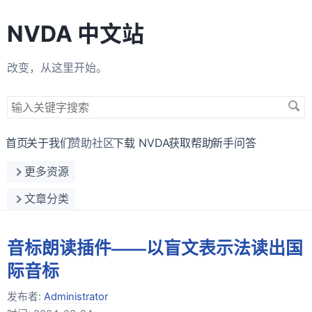
NVDA 中文站
改变，从这里开始。
搜
索
关
首页
关于我们
赞助社区
下载 NVDA
获取帮助
新手问答
键
更多资源
字
文章分类
音标朗读插件——以盲文表示法读出国
际音标
发布者:
Administrator