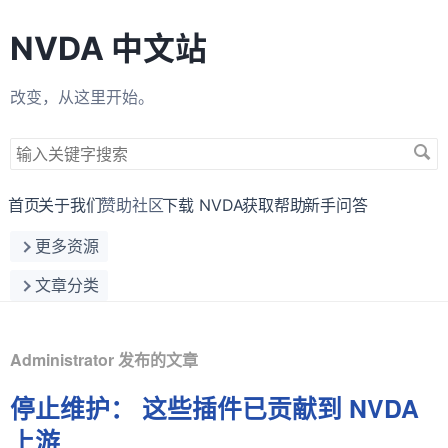
NVDA 中文站
改变，从这里开始。
搜
索
关
首页
关于我们
赞助社区
下载 NVDA
获取帮助
新手问答
键
更多资源
字
文章分类
Administrator 发布的文章
停止维护： 这些插件已贡献到 NVDA
上游