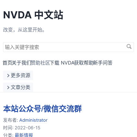
NVDA 中文站
改变，从这里开始。
搜
索
关
首页
关于我们
赞助社区
下载 NVDA
获取帮助
新手问答
键
更多资源
字
文章分类
本站公众号/微信交流群
发布者:
Administrator
时间:
2022-06-15
分类:
最新情报