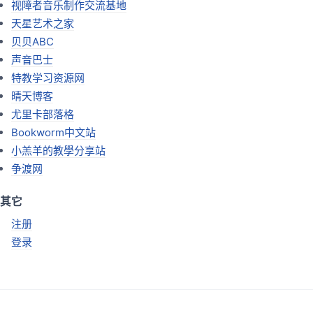
视障者音乐制作交流基地
天星艺术之家
贝贝ABC
声音巴士
特教学习资源网
晴天博客
尤里卡部落格
Bookworm中文站
小羔羊的教學分享站
争渡网
其它
注册
登录