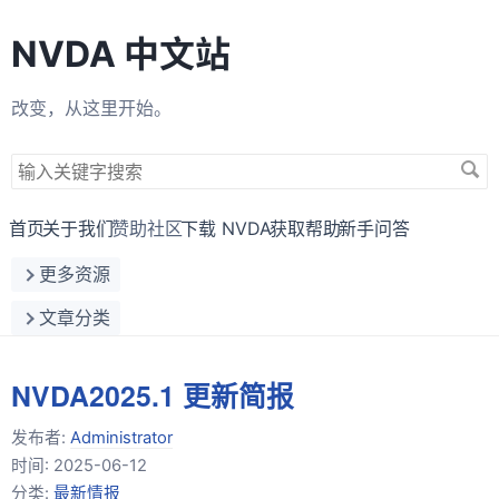
NVDA 中文站
改变，从这里开始。
搜
索
关
首页
关于我们
赞助社区
下载 NVDA
获取帮助
新手问答
键
更多资源
字
文章分类
NVDA2025.1 更新简报
发布者:
Administrator
时间:
2025-06-12
分类:
最新情报