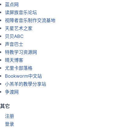
蓝点网
读屏族音乐论坛
视障者音乐制作交流基地
天星艺术之家
贝贝ABC
声音巴士
特教学习资源网
晴天博客
尤里卡部落格
Bookworm中文站
小羔羊的教學分享站
争渡网
其它
注册
登录