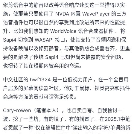
修剪语音中的静音以改善语音响应速度这一举措得以实
施，使那些只要使用了 NVDA 内置 WavePlayer 的三方
语音插件也可以很自然的享受到此改进所带来的性能提
升，比如我们熟知的 WorldVoice 语音合成器插件。 将
Sapi4 切换到 WASAPI 接口，使其支持了音频闪避和保
持设备唤醒以及修剪静音，与其他新版合成器看齐，更重
要的是解决了传统 Sapi4 已知但尚未披露的安全问题，
也扭转了其在短期内被弃用的命运。
中文社区的 hwf1324 是一位低视力用户，在一个全盲用
户居多的屏幕阅读器社区，他对于鼠标、视觉高亮和插件
商店等方面的贡献可谓弥足珍贵。
Cary-rowen（笔者本人），也自卖自夸、自我检讨一
波，挖了一些坑，有的填了，有的搁置了。在2025.1中笔
者贡献了一种“仅在编辑控件中”读出输入的字符/单词的新