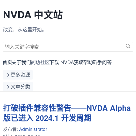
NVDA 中文站
改变，从这里开始。
搜
索
关
首页
关于我们
赞助社区
下载 NVDA
获取帮助
新手问答
键
更多资源
字
文章分类
打破插件兼容性警告——NVDA Alpha
版已进入 2024.1 开发周期
发布者:
Administrator