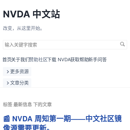
NVDA 中文站
改变，从这里开始。
搜
索
关
首页
关于我们
赞助社区
下载 NVDA
获取帮助
新手问答
键
更多资源
字
文章分类
标签 最新信息 下的文章
📰 NVDA 周知第一期——中文社区镜
像源需要更新。