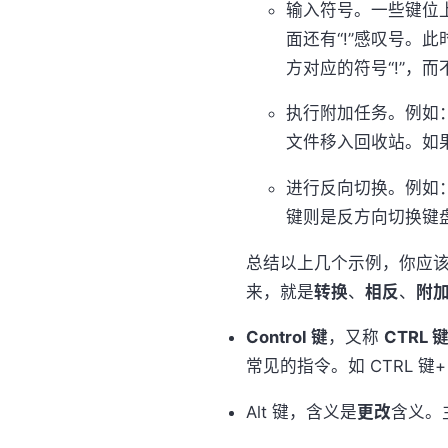
输入符号。一些键位上
面还有“!”感叹号。此时
方对应的符号“!”，而
执行附加任务。例如：
文件移入回收站。如果
进行反向切换。例如： 
键则是反方向切换键
总结以上几个示例，你应该可
来，就是
转换
、
相反
、
附
Control 键
，又称
CTRL 
常见的指令。如 CTRL 键
Alt 键，含义是
更改
含义。