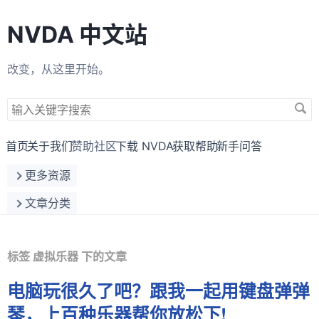
NVDA 中文站
改变，从这里开始。
搜
索
关
首页
关于我们
赞助社区
下载 NVDA
获取帮助
新手问答
键
更多资源
字
文章分类
标签 虚拟乐器 下的文章
电脑玩很久了吧？跟我一起用键盘弹弹
琴，上百种乐器帮你放松下!