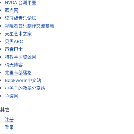
NVDA 台灣平臺
蓝点网
读屏族音乐论坛
视障者音乐制作交流基地
天星艺术之家
贝贝ABC
声音巴士
特教学习资源网
晴天博客
尤里卡部落格
Bookworm中文站
小羔羊的教學分享站
争渡网
其它
注册
登录